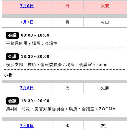
7月6日
日
大安
7月7日
月
赤口
会議
09:00～18:00
事務局使用 / 場所：会議室
会議
18:30～20:00
横浜支部 技術・情報委員会 / 場所：会議室＋zoom
小暑
7月8日
火
先勝
会議
18:30～20:00
第4回 防災・災害対策委員会 / 場所：会議室＋ZOOMA
7月9日
水
友引