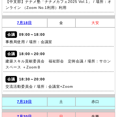
【中支部】ナナメ塾「ナナメカフェ2025 Vol.1」 / 場所：オ
ンライン （Zoom No.1利用）利用
7月18日
金
大安
会議
09:00～18:00
事務局使用 / 場所：会議室
会議
18:00～20:00
建築スキル貢献委員会 福祉部会 定例会議 / 場所：サロン
スペース ＋ZoomＢ
会議
18:30～20:00
交流活動委員会 / 場所：会議室+Zoom
7月19日
土
赤口
7月20日
日
先勝