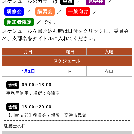
スケジュールのカラーは
会議
／
見学会
／
研修会
／
講習会
／
一般向け
／
参加者限定
／ です。
スケジュールを書き込む時は日付をクリックし、委員会
名、支部名をタイトルに入れてください。
月日
曜日
六曜
スケジュール
7月1日
火
赤口
会議
09:00～18:00
事務局使用 / 場所：会議室
会議
18:00～20:00
【川崎支部】役員会 / 場所：高津市民館
建築士の日