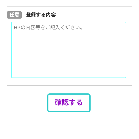
任意
登録する内容