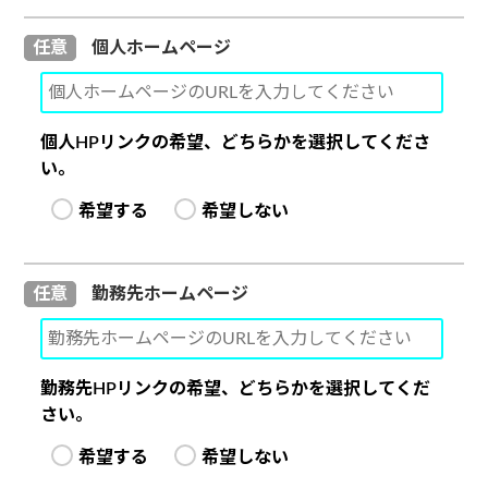
任意
個人ホームページ
個人HPリンクの希望、どちらかを選択してくださ
い。
希望する
希望しない
任意
勤務先ホームページ
勤務先HPリンクの希望、どちらかを選択してくだ
さい。
希望する
希望しない