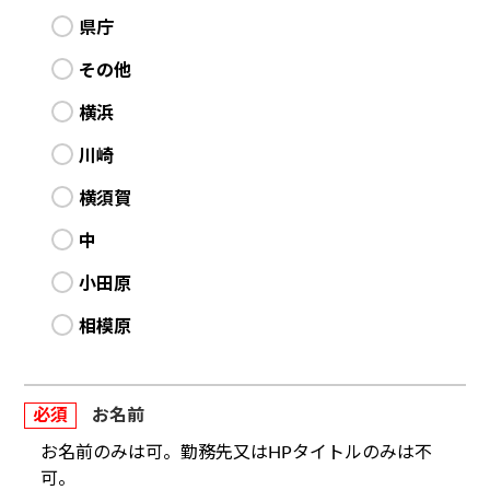
県庁
その他
横浜
川崎
横須賀
中
小田原
相模原
必須
お名前
お名前のみは可。勤務先又はHPタイトルのみは不
可。