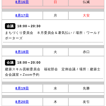
8月16日
日
仏滅
8月17日
月
大安
会議
18:00～20:30
まちづくり委員会 ８月委員会＆暑気払い / 場所：ワールド
ポーターズ
8月18日
火
赤口
会議
18:00～20:00
建築スキル貢献委員会 福祉部会 定例会議 / 場所：建築士
会会議室＋Zoom予約
8月19日
水
先勝
8月20日
木
友引