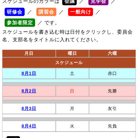
スケジュールのカラーは
会議
／
見学会
／
研修会
／
講習会
／
一般向け
／
参加者限定
／ です。
スケジュールを書き込む時は日付をクリックし、委員会
名、支部名をタイトルに入れてください。
月日
曜日
六曜
スケジュール
8月1日
土
赤口
8月2日
日
先勝
8月3日
月
友引
8月4日
火
先負