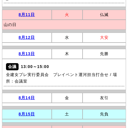
8月11日
火
仏滅
山の日
8月12日
水
大安
8月13日
木
先勝
会議
13:00～15:00
全建女プレ実行委員会 プレイベント運河担当打合せ / 場
所：会議室
8月14日
金
友引
8月15日
土
先負