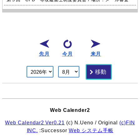
先月
今月
来月
Web Calender2
Web Calendar2 Ver0.21
(c) N.Ueno / Original
(c)FIN
INC.
:Successor
Web システム手帳