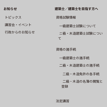
CPD制度
お知らせ
建築士／建築士を目指す方へ
専攻建築士制度
トピックス
資格試験情報
講習会・イベント
⼀級建築⼠試験について
会員専用
⾏政からのお知らせ
ニ級・⽊造建築⼠試験につい
て
会報誌SALON
資格の諸手続
建築士業務に関する賠償責任保険
一級建築士の諸手続
二級・木造建築士の諸手続
建築⼠会について
二級・木造免許の各手続
二級・木造の名簿の閲覧と
会長挨拶
登録
概要
法定講習