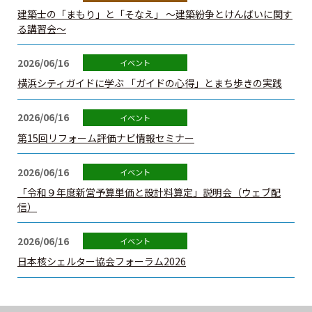
建築士定期講習
建築士の「まもり」と「そなえ」 ～建築紛争とけんばいに関す
る講習会～
建築士会を利用する
2026/06/16
横浜シティガイドに学ぶ 「ガイドの心得」とまち歩きの実践
書籍等の購⼊
2026/06/16
⽀部・委員会
第15回リフォーム評価ナビ情報セミナー
2026/06/16
関連団体
「令和９年度新営予算単価と設計料算定」説明会（ウェブ配
信）
賛助・特別会員
2026/06/16
建築士を探そう
日本核シェルター協会フォーラム2026
カレンダー