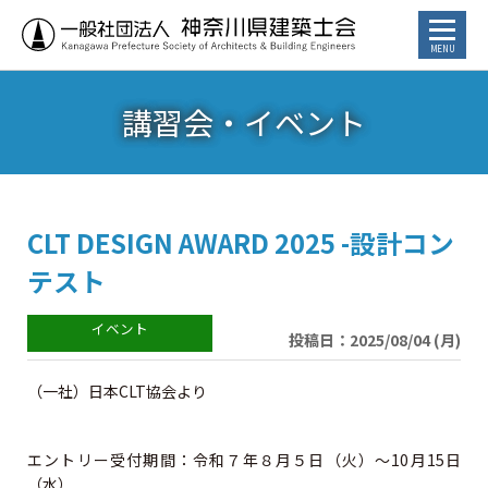
講習会・イベント
お知らせ
トピックス
講習会・イベント
CLT DESIGN AWARD 2025 -設計コン
テスト
⾏政からのお知らせ
投稿日：2025/08/04 (月)
カレンダー
（一社）日本CLT協会より
建築士／建築士を目指す方へ
エントリー受付期間：令和７年８月５日（火）～10月15日
（水）