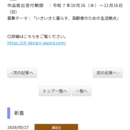
資格試験情報
作品提出受付期間 ：令和７年10月16（木）～11月16日
（日）
⼀級建築⼠試験について
募集テーマ：「いきいきと暮らす、高齢者のための生活拠点」
ニ級・⽊造建築⼠試験について
◎詳細はこちらをご覧ください。
https://clt-design-award.com/
資格の諸手続
一級建築士の諸手続
‹ 次の記事へ
前の記事へ ›
二級・木造建築士の諸手続
二級・木造免許の各手続
トップ一覧へ
一覧へ
二級・木造の名簿の閲覧と登録
新着
法定講習
2026/05/27