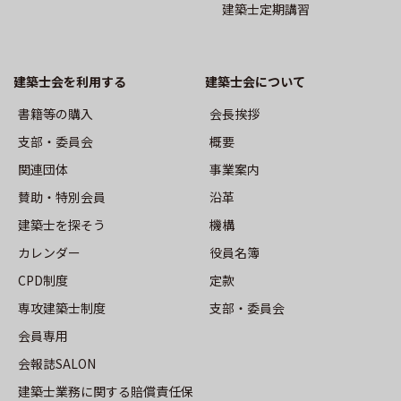
建築士定期講習
事業案内
沿革
建築士会を利用する
建築⼠会について
機構
書籍等の購⼊
会長挨拶
⽀部・委員会
概要
役員名簿
関連団体
事業案内
賛助・特別会員
沿革
定款
建築士を探そう
機構
⽀部・委員会
カレンダー
役員名簿
CPD制度
定款
専攻建築士制度
⽀部・委員会
活動報告
会員専用
会報誌SALON
トップ
建築士業務に関する賠償責任保