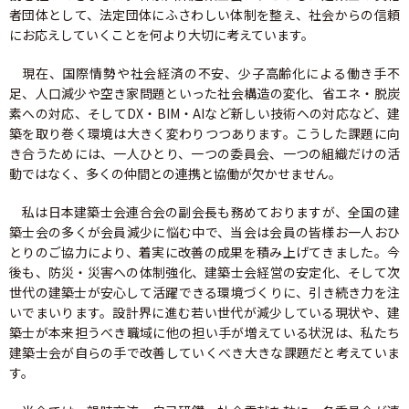
者団体として、法定団体にふさわしい体制を整え、社会からの信頼
建築士定期講習
にお応えしていくことを何より大切に考えています。
現在、国際情勢や社会経済の不安、少子高齢化による働き手不
建築士会を利用する
足、人口減少や空き家問題といった社会構造の変化、省エネ・脱炭
素への対応、そしてDX・BIM・AIなど新しい技術への対応など、建
書籍等の購⼊
築を取り巻く環境は大きく変わりつつあります。こうした課題に向
き合うためには、一人ひとり、一つの委員会、一つの組織だけの活
動ではなく、多くの仲間との連携と協働が欠かせません。
⽀部・委員会
私は日本建築士会連合会の副会長も務めておりますが、全国の建
関連団体
築士会の多くが会員減少に悩む中で、当会は会員の皆様お一人おひ
とりのご協力により、着実に改善の成果を積み上げてきました。今
後も、防災・災害への体制強化、建築士会経営の安定化、そして次
賛助・特別会員
世代の建築士が安心して活躍できる環境づくりに、引き続き力を注
いでまいります。設計界に進む若い世代が減少している現状や、建
建築士を探そう
築士が本来担うべき職域に他の担い手が増えている状況は、私たち
建築士会が自らの手で改善していくべき大きな課題だと考えていま
す。
カレンダー