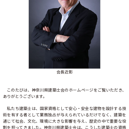
資格試験情報
⼀級建築⼠試験について
ニ級・⽊造建築⼠試験について
資格の諸手続
一級建築士の諸手続
会長近影
二級・木造建築士の諸手続
二級・木造免許の各手続
このたびは、神奈川県建築士会のホームページをご覧いただき、
ありがとうございます。
二級・木造の名簿の閲覧と登録
私たち建築士は、国家資格として安心・安全な建物を設計する技
術を有する者として業務独占が与えられているだけでなく、建築を
法定講習
通じて社会、文化、環境に大きな影響を与え、歴史の中で重要な役
割を担ってきました。神奈川県建築士会は、こうした建築士の資格