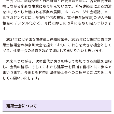
当会では、親睦交流・自己研鑽・社会貢献を軸に、各委員会が連
CPD制度
携しながら多彩な事業に取り組んでいます。著名建築家による講演
をはじめとした魅力ある事業の展開、ホームページや会報誌、メー
専攻建築士制度
ルマガジンなどによる情報発信の充実、電子投票(e投票)の導入や情
報誌のデジタル化など、時代に即した改革にも取り組んでおりま
す。
会員専用
2027年には全国女性建築士連絡協議会、2028年には関ブロ青年建
会報誌SALON
築士協議会の神奈川大会を控えており、これらを大きな機会として
捉え、建築士会の意義を改めて発信してまいりたいと思います。
建築士業務に関する賠償責任保険
未来へつながる、次の世代が誇りを持って参加できる組織を目指
し、会員の皆様、そしてこれから建築士を目指す皆様と共に歩んで
まいります。今後とも神奈川県建築士会へのご理解とご協力をよろ
建築⼠会について
しくお願いいたします。
会長挨拶
概要
建築士会について