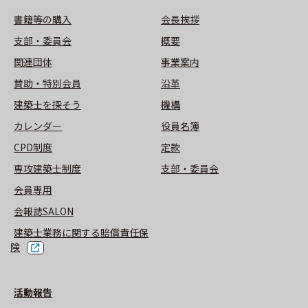
書籍等の購⼊
会長挨拶
⽀部・委員会
概要
関連団体
事業案内
賛助・特別会員
沿革
建築士を探そう
機構
カレンダー
役員名簿
CPD制度
定款
専攻建築士制度
⽀部・委員会
会員専用
会報誌SALON
建築士業務に関する賠償責任保
険
活動報告