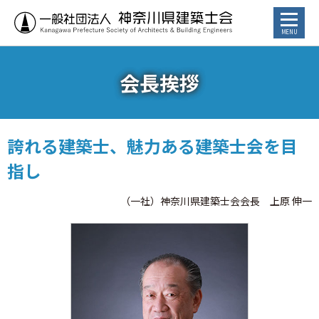
お知らせ
会長挨拶
トピックス
誇れる建築士、魅力ある建築士会を目
講習会・イベント
指し
⾏政からのお知らせ
（一社）神奈川県建築士会会長 上原 伸一
カレンダー
建築士／建築士を目指す方へ