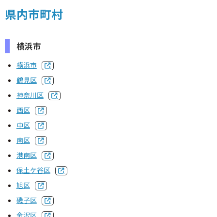
建築士定期講習
県内市町村
建築士会を利用する
横浜市
横浜市
書籍等の購⼊
鶴見区
神奈川区
⽀部・委員会
西区
関連団体
中区
南区
賛助・特別会員
港南区
保土ケ谷区
建築士を探そう
旭区
カレンダー
磯子区
金沢区