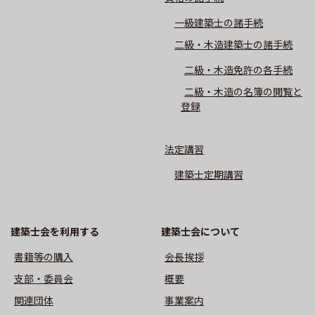
一級建築士の諸手続
二級・木造建築士の諸手続
二級・木造免許の各手続
二級・木造の名簿の閲覧と
登録
法定講習
建築士定期講習
建築士会を利用する
建築⼠会について
書籍等の購⼊
会長挨拶
⽀部・委員会
概要
関連団体
事業案内