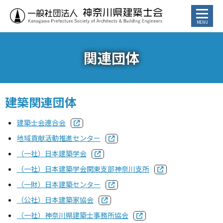
お知らせ
関連団体
トピックス
建築関連団体
講習会・イベント
建築士会連合会
⾏政からのお知らせ
地域貢献活動推進センター
（一社）日本建築学会
カレンダー
（一社）日本建築学会関東支部神奈川支所
（一財）日本建築センター
建築士／建築士を目指す方へ
（公社）日本建築家協会
（一社）神奈川県建築士事務所協会