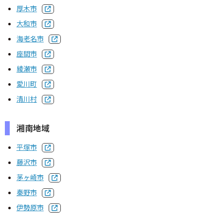
厚木市
大和市
海老名市
座間市
綾瀬市
愛川町
清川村
湘南地域
平塚市
藤沢市
茅ヶ崎市
秦野市
伊勢原市