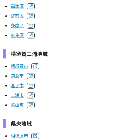
事業案内
高津区
宮前区
沿革
多摩区
麻生区
機構
横須賀三浦地域
役員名簿
横須賀市
定款
鎌倉市
逗子市
⽀部・委員会
三浦市
葉山町
活動報告
県央地域
トップ
相模原市