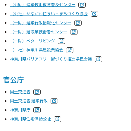
資格試験情報
（公財）建築技術教育普及センター
（公社）かながわ住まい・まちづくり協会
⼀級建築⼠試験について
（一財）建築行政情報化センター
ニ級・⽊造建築⼠試験について
（一財）建設業技術者センター
（一財）ベターリビング
資格の諸手続
（一社）神奈川県建設業協会
神奈川県バリアフリー街づくり推進県民会議
一級建築士の諸手続
二級・木造建築士の諸手続
官公庁
二級・木造免許の各手続
国土交通省
国土交通省 建築行政
二級・木造の名簿の閲覧と登録
神奈川県庁
神奈川県住宅供給公社
法定講習