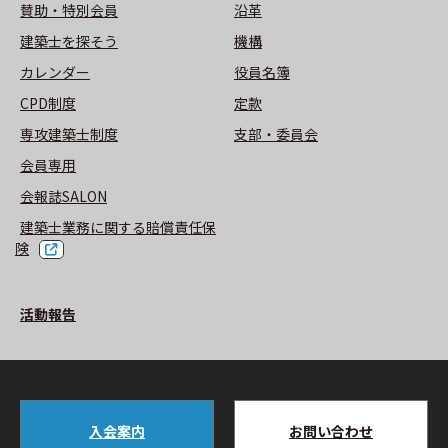
賛助・特別会員
沿革
建築士を探そう
機構
カレンダー
役員名簿
CPD制度
定款
専攻建築士制度
⽀部・委員会
会員専用
会報誌SALON
建築士業務に関する賠償責任保
険
活動報告
入会案内
お問い合わせ