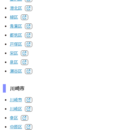
CPD制度
港北区
緑区
専攻建築士制度
青葉区
都筑区
会員専用
戸塚区
会報誌SALON
栄区
泉区
建築士業務に関する賠償責任保険
瀬谷区
建築⼠会について
川崎市
川崎市
会長挨拶
川崎区
幸区
概要
中原区