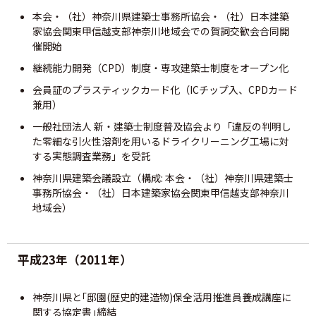
本会・（社）神奈川県建築士事務所協会・（社）日本建築
家協会関東甲信越支部神奈川地域会での賀詞交歓会合同開
催開始
継続能力開発（CPD）制度・専攻建築士制度をオープン化
会員証のプラスティックカード化（ICチップ入、CPDカード
兼用）
一般社団法人 新・建築士制度普及協会より「違反の判明し
た零細な引火性溶剤を用いるドライクリーニング工場に対
する実態調査業務」を受託
神奈川県建築会議設立（構成: 本会・（社）神奈川県建築士
事務所協会・（社）日本建築家協会関東甲信越支部神奈川
地域会）
平成23年（2011年）
神奈川県と｢邸園(歴史的建造物)保全活用推進員養成講座に
関する協定書｣締結