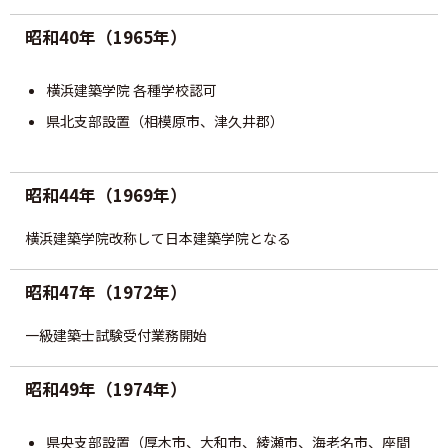
建築士定期講習
昭和40年（1965年）
建築士会を利用する
横浜建築学院 各種学校認可
県北支部設置（相模原市、津久井郡）
書籍等の購⼊
昭和44年（1969年）
⽀部・委員会
横浜建築学院改称して日本建築学院となる
関連団体
昭和47年（1972年）
賛助・特別会員
一級建築士試験受付業務開始
建築士を探そう
昭和49年（1974年）
カレンダー
県央支部設置（厚木市、大和市、綾瀬市、海老名市、座間