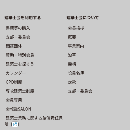
建築士会を利用する
建築⼠会について
書籍等の購⼊
会長挨拶
⽀部・委員会
概要
関連団体
事業案内
賛助・特別会員
沿革
建築士を探そう
機構
カレンダー
役員名簿
CPD制度
定款
専攻建築士制度
⽀部・委員会
会員専用
会報誌SALON
建築士業務に関する賠償責任保
険