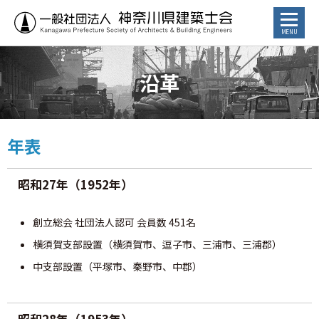
お知らせ
沿革
トピックス
年表
講習会・イベント
昭和27年（1952年）
⾏政からのお知らせ
創立総会 社団法人認可 会員数 451名
カレンダー
横須賀支部設置（横須賀市、逗子市、三浦市、三浦郡）
中支部設置（平塚市、秦野市、中郡）
建築士／建築士を目指す方へ