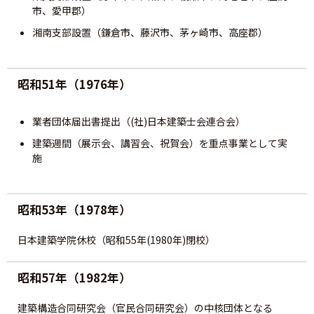
CPD制度
市、愛甲郡）
湘南支部設置（鎌倉市、藤沢市、茅ヶ崎市、高座郡）
専攻建築士制度
昭和51年（1976年）
会員専用
業者団体届出書提出（(社)日本建築士会連合会）
会報誌SALON
建築週間（展示会、講習会、祝賀会）を重点事業として実
施
建築士業務に関する賠償責任保険
昭和53年（1978年）
建築⼠会について
日本建築学院休校（昭和55年(1980年)閉校）
会長挨拶
昭和57年（1982年）
概要
建築構造合同研究会（官民合同研究会）の中核団体となる