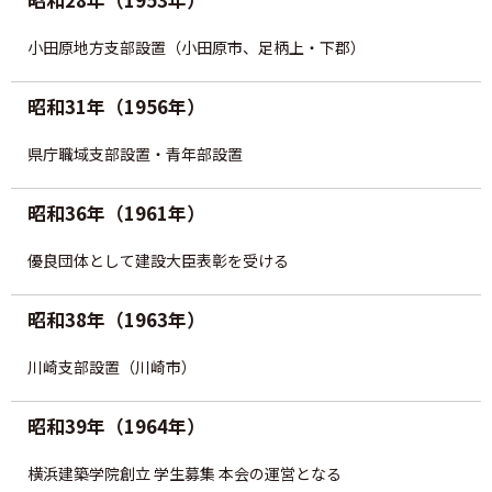
昭和28年（1953年）
資格試験情報
小田原地方支部設置（小田原市、足柄上・下郡）
⼀級建築⼠試験について
昭和31年（1956年）
ニ級・⽊造建築⼠試験について
県庁職域支部設置・青年部設置
資格の諸手続
昭和36年（1961年）
一級建築士の諸手続
優良団体として建設大臣表彰を受ける
二級・木造建築士の諸手続
昭和38年（1963年）
二級・木造免許の各手続
川崎支部設置（川崎市）
二級・木造の名簿の閲覧と登録
昭和39年（1964年）
法定講習
横浜建築学院創立 学生募集 本会の運営となる