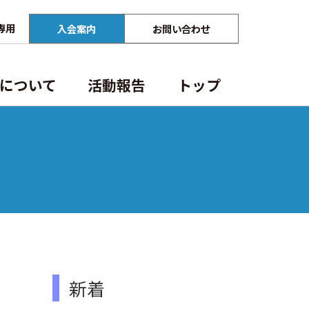
専用
入会案内
お問い合わせ
について
活動報告
トップ
⾏政からのお知らせ
法定講習
関連団体
事業案内
カレンダー
役員名簿
建築士定期講習
会員専用
新着