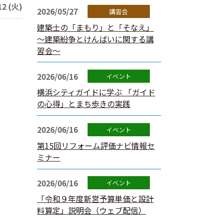
2 (火)
2026/05/27
建築士の「まもり」と「そなえ」
～建築紛争とけんばいに関する講
習会～
2026/06/16
横浜シティガイドに学ぶ 「ガイド
の心得」とまち歩きの実践
2026/06/16
第15回リフォーム評価ナビ情報セ
ミナー
2026/06/16
「令和９年度新営予算単価と設計
料算定」説明会（ウェブ配信）