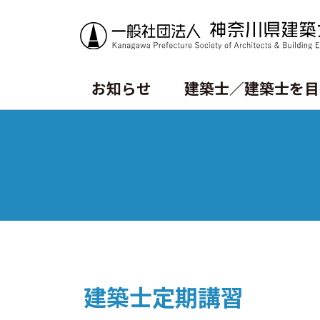
お知らせ
建築士／建築士を目
トピックス
資格試験情報
書籍等の購⼊
会長挨拶
賛助・特別会員
沿革
⼀級建築⼠試験について
CPD制度
定款
ニ級・⽊造建築⼠試験について
会報誌SALON
建築士定期講習