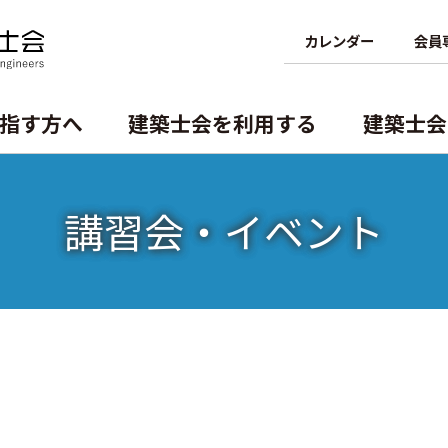
カレンダー
会員
指す方へ
建築士会を利用する
建築⼠会
講習会・イベント
資格の諸手続
⽀部・委員会
概要
講習会・イベント
建築士を探そう
機構
一級建築士の諸手続
専攻建築士制度
⽀部・委員会
二級・木造建築士の諸手続
建築士業務に関する賠償責任保険
二級・木造免許の各手続
二級・木造の名簿の閲覧と登録