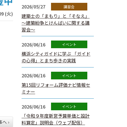
豊中
2026/05/27
9 (火)
建築士の「まもり」と「そなえ」
～建築紛争とけんばいに関する講
習会～
2026/06/16
横浜シティガイドに学ぶ 「ガイド
の心得」とまち歩きの実践
2026/06/16
第15回リフォーム評価ナビ情報セ
ミナー
2026/06/16
「令和９年度新営予算単価と設計
へ ›
料算定」説明会（ウェブ配信）