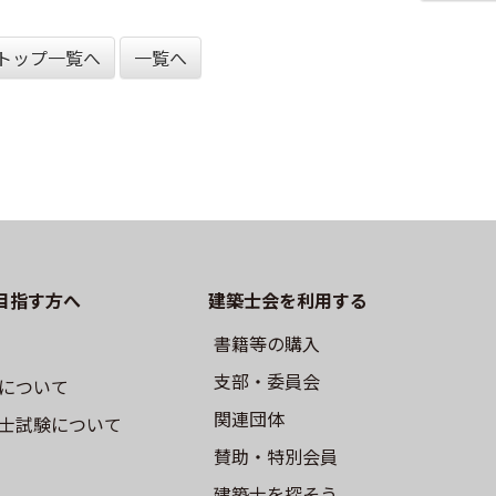
トップ一覧へ
一覧へ
目指す方へ
建築士会を利用する
書籍等の購⼊
⽀部・委員会
について
関連団体
⼠試験について
賛助・特別会員
建築士を探そう