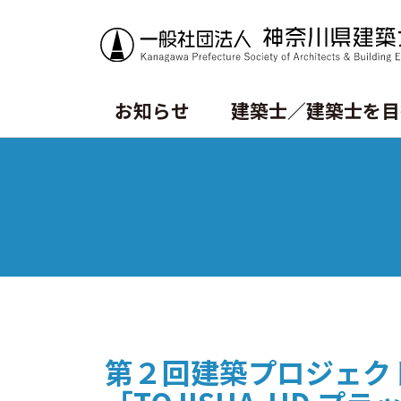
お知らせ
建築士／建築士を目
トピックス
資格試験情報
書籍等の購⼊
会長挨拶
賛助・特別会員
沿革
⼀級建築⼠試験について
CPD制度
定款
ニ級・⽊造建築⼠試験について
会報誌SALON
第２回建築プロジェ