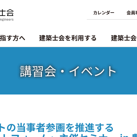
カレンダー
会員
指す方へ
建築士会を利用する
建築⼠会
講習会・イベント
資格の諸手続
⽀部・委員会
概要
講習会・イベント
建築士を探そう
機構
一級建築士の諸手続
専攻建築士制度
⽀部・委員会
二級・木造建築士の諸手続
建築士業務に関する賠償責任保険
二級・木造免許の各手続
クトの当事者参画を推進する
二級・木造の名簿の閲覧と登録