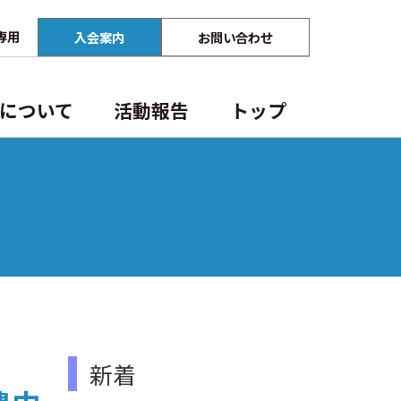
専用
入会案内
お問い合わせ
について
活動報告
トップ
⾏政からのお知らせ
法定講習
関連団体
事業案内
カレンダー
役員名簿
建築士定期講習
会員専用
新着