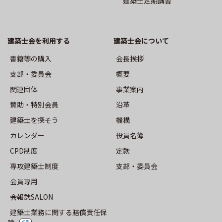
建築士定期講習
事業案内
沿革
建築士会を利用する
建築⼠会について
書籍等の購⼊
会長挨拶
機構
⽀部・委員会
概要
役員名簿
関連団体
事業案内
賛助・特別会員
沿革
定款
建築士を探そう
機構
カレンダー
役員名簿
⽀部・委員会
CPD制度
定款
専攻建築士制度
⽀部・委員会
活動報告
会員専用
会報誌SALON
トップ
建築士業務に関する賠償責任保