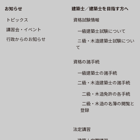
CPD制度
お知らせ
建築士／建築士を目指す方へ
トピックス
資格試験情報
専攻建築士制度
講習会・イベント
⼀級建築⼠試験について
会員専用
⾏政からのお知らせ
ニ級・⽊造建築⼠試験につい
て
会報誌SALON
資格の諸手続
建築士業務に関する賠償責任保険
一級建築士の諸手続
二級・木造建築士の諸手続
建築⼠会について
二級・木造免許の各手続
二級・木造の名簿の閲覧と
登録
会長挨拶
概要
法定講習