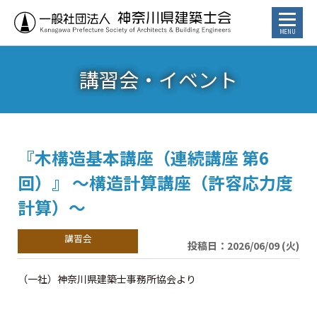
講習会・イベント
お知らせ
トピックス
講習会・イベント
『木構造基本講座（連続講座 第6
回）』 ～構造計算講座（許容応力度
⾏政からのお知らせ
計算）～
カレンダー
投稿日：2026/06/09 (火)
建築士／建築士を目指す方へ
（一社）神奈川県建築士事務所協会より