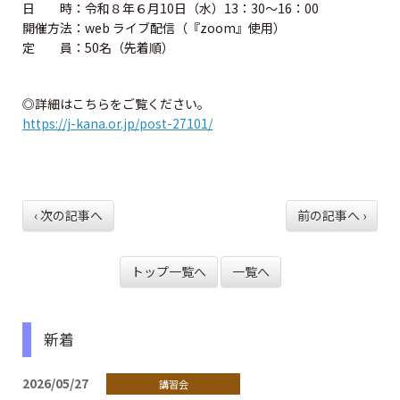
資格試験情報
日 時：令和８年６月10日（水）13：30～16：00
開催方法：web ライブ配信（『zoom』使用）
定 員：50名（先着順）
⼀級建築⼠試験について
ニ級・⽊造建築⼠試験について
◎詳細はこちらをご覧ください。
https://j-kana.or.jp/post-27101/
資格の諸手続
一級建築士の諸手続
‹ 次の記事へ
前の記事へ ›
二級・木造建築士の諸手続
トップ一覧へ
一覧へ
二級・木造免許の各手続
二級・木造の名簿の閲覧と登録
新着
法定講習
2026/05/27