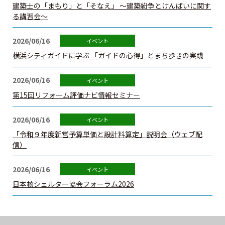
建築士の「まもり」と「そなえ」 ～建築紛争とけんばいに関す
建築士定期講習
る講習会～
2026/06/16
建築士会を利用する
横浜シティガイドに学ぶ 「ガイドの心得」とまち歩きの実践
書籍等の購⼊
2026/06/16
第15回リフォーム評価ナビ情報セミナー
⽀部・委員会
2026/06/16
関連団体
「令和９年度新営予算単価と設計料算定」説明会（ウェブ配
信）
賛助・特別会員
2026/06/16
建築士を探そう
日本核シェルター協会フォーラム2026
カレンダー