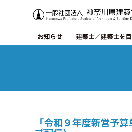
お知らせ
建築士／建築士を目
トピックス
資格試験情報
書籍等の購⼊
会長挨拶
賛助・特別会員
沿革
⼀級建築⼠試験について
CPD制度
定款
ニ級・⽊造建築⼠試験について
会報誌SALON
「令和９年度新営予算