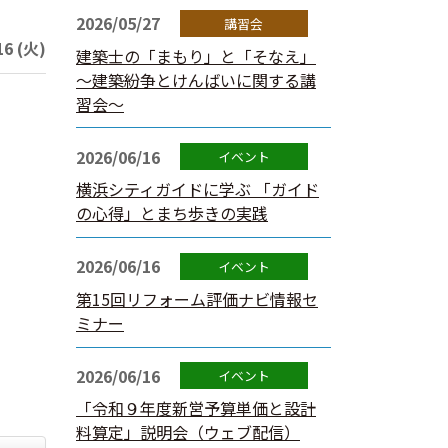
2026/05/27
6 (火)
建築士の「まもり」と「そなえ」
～建築紛争とけんばいに関する講
習会～
2026/06/16
横浜シティガイドに学ぶ 「ガイド
の心得」とまち歩きの実践
2026/06/16
第15回リフォーム評価ナビ情報セ
ミナー
2026/06/16
「令和９年度新営予算単価と設計
料算定」説明会（ウェブ配信）