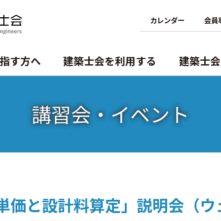
カレンダー
会員
指す方へ
建築士会を利用する
建築⼠会
講習会・イベント
資格の諸手続
⽀部・委員会
概要
講習会・イベント
建築士を探そう
機構
一級建築士の諸手続
専攻建築士制度
⽀部・委員会
二級・木造建築士の諸手続
建築士業務に関する賠償責任保険
二級・木造免許の各手続
単価と設計料算定」説明会（ウ
二級・木造の名簿の閲覧と登録