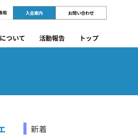
専用
入会案内
お問い合わせ
について
活動報告
トップ
⾏政からのお知らせ
法定講習
関連団体
事業案内
カレンダー
役員名簿
建築士定期講習
会員専用
ェ
新着