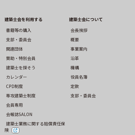
事業案内
建築士会を利用する
建築⼠会について
沿革
書籍等の購⼊
会長挨拶
機構
⽀部・委員会
概要
関連団体
事業案内
役員名簿
賛助・特別会員
沿革
建築士を探そう
機構
定款
カレンダー
役員名簿
⽀部・委員会
CPD制度
定款
専攻建築士制度
⽀部・委員会
会員専用
活動報告
会報誌SALON
建築士業務に関する賠償責任保
トップ
険