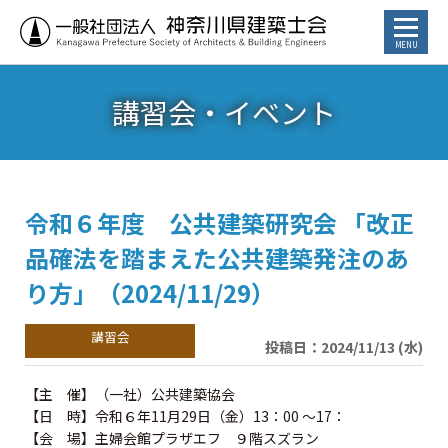
講習会・イベント
お知らせ
トピックス
講習会・イベント
令和６年度 公共建築研究会 「改正
品確法を踏まえた公共建築発注のあ
⾏政からのお知らせ
り方」（2024/11/29）
カレンダー
投稿日：2024/11/13 (水)
建築士／建築士を目指す方へ
【主 催】（一社）公共建築協会
【日 時】令和６年11月29日（金）13：00 ～17：
【会 場】主婦会館プラザエフ ９階スズラン