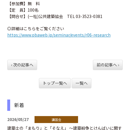
資格試験情報
【参加費】無 料
【定 員】100名
⼀級建築⼠試験について
【問合せ】(一社)公共建築協会 TEL 03-3523-0381
◎詳細はこちらをご覧ください
ニ級・⽊造建築⼠試験について
https://www.pbaweb.jp/seminar/events/r06-research
資格の諸手続
一級建築士の諸手続
‹ 次の記事へ
前の記事へ ›
二級・木造建築士の諸手続
トップ一覧へ
一覧へ
二級・木造免許の各手続
新着
二級・木造の名簿の閲覧と登録
2026/05/27
法定講習
建築士の「まもり」と「そなえ」 ～建築紛争とけんばいに関す