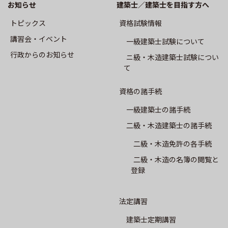
お知らせ
建築士／建築士を目指す方へ
CPD制度
トピックス
資格試験情報
専攻建築士制度
講習会・イベント
⼀級建築⼠試験について
⾏政からのお知らせ
ニ級・⽊造建築⼠試験につい
会員専用
て
会報誌SALON
資格の諸手続
一級建築士の諸手続
建築士業務に関する賠償責任保険
二級・木造建築士の諸手続
二級・木造免許の各手続
建築⼠会について
二級・木造の名簿の閲覧と
登録
会長挨拶
法定講習
概要
建築士定期講習