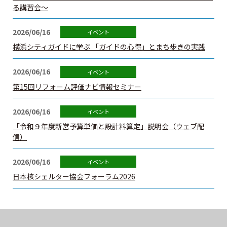
る講習会～
建築士定期講習
2026/06/16
建築士会を利用する
横浜シティガイドに学ぶ 「ガイドの心得」とまち歩きの実践
2026/06/16
書籍等の購⼊
第15回リフォーム評価ナビ情報セミナー
⽀部・委員会
2026/06/16
「令和９年度新営予算単価と設計料算定」説明会（ウェブ配
関連団体
信）
賛助・特別会員
2026/06/16
日本核シェルター協会フォーラム2026
建築士を探そう
カレンダー