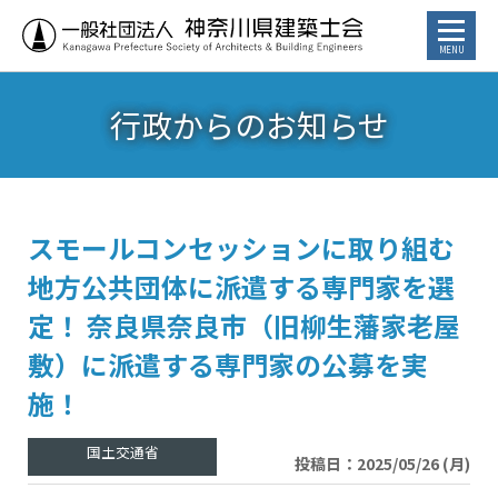
⾏政からのお知らせ
お知らせ
トピックス
講習会・イベント
スモールコンセッションに取り組む
地方公共団体に派遣する専門家を選
⾏政からのお知らせ
定！ 奈良県奈良市（旧柳生藩家老屋
カレンダー
敷）に派遣する専門家の公募を実
施！
建築士／建築士を目指す方へ
投稿日：2025/05/26 (月)