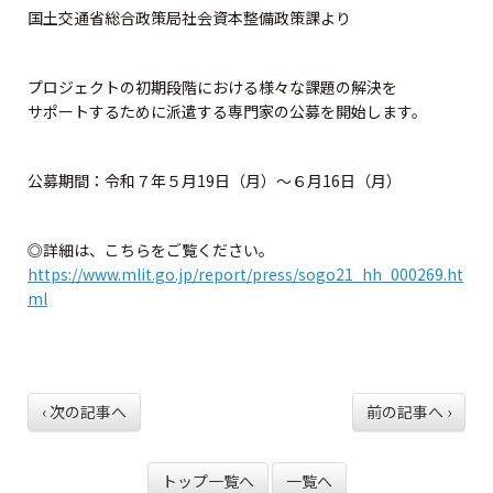
資格試験情報
国土交通省総合政策局社会資本整備政策課より
⼀級建築⼠試験について
プロジェクトの初期段階における様々な課題の解決を
サポートするために派遣する専門家の公募を開始します。
ニ級・⽊造建築⼠試験について
資格の諸手続
公募期間：令和７年５月19日（月）～６月16日（月）
一級建築士の諸手続
◎詳細は、こちらをご覧ください。
https://www.mlit.go.jp/report/press/sogo21_hh_000269.ht
二級・木造建築士の諸手続
ml
二級・木造免許の各手続
二級・木造の名簿の閲覧と登録
‹ 次の記事へ
前の記事へ ›
法定講習
トップ一覧へ
一覧へ