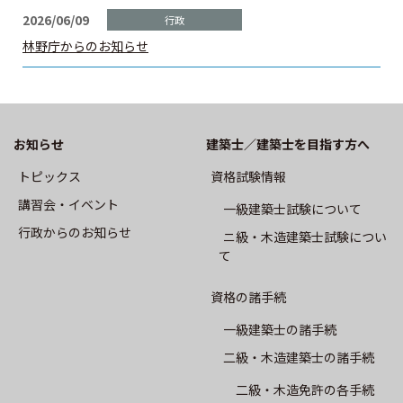
CPD制度
2026/06/09
林野庁からのお知らせ
専攻建築士制度
会員専用
お知らせ
建築士／建築士を目指す方へ
会報誌SALON
トピックス
資格試験情報
建築士業務に関する賠償責任保険
講習会・イベント
⼀級建築⼠試験について
⾏政からのお知らせ
ニ級・⽊造建築⼠試験につい
て
建築⼠会について
資格の諸手続
会長挨拶
一級建築士の諸手続
二級・木造建築士の諸手続
概要
二級・木造免許の各手続