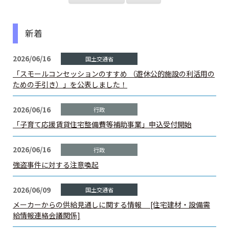
建築士定期講習
新着
建築士会を利用する
2026/06/16
「スモールコンセッションのすすめ （遊休公的施設の利活用の
書籍等の購⼊
ための手引き）」を公表しました！
⽀部・委員会
2026/06/16
「子育て応援賃貸住宅整備費等補助事業」申込受付開始
関連団体
2026/06/16
賛助・特別会員
強盗事件に対する注意喚起
建築士を探そう
2026/06/09
メーカーからの供給見通しに関する情報 [住宅建材・設備需
カレンダー
給情報連絡会議関係]