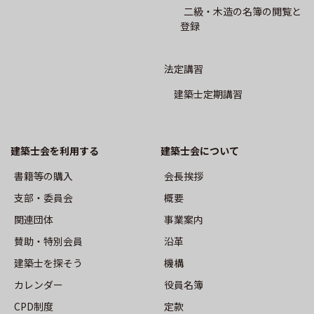
事業案内
二級・木造の名簿の閲覧と
登録
沿革
法定講習
機構
建築士定期講習
役員名簿
建築士会を利用する
建築⼠会について
定款
書籍等の購⼊
会長挨拶
⽀部・委員会
⽀部・委員会
概要
関連団体
事業案内
賛助・特別会員
沿革
活動報告
建築士を探そう
機構
カレンダー
役員名簿
トップ
CPD制度
定款