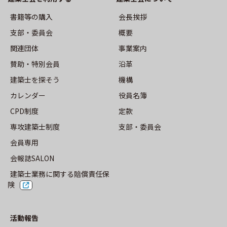
事業案内
書籍等の購⼊
会長挨拶
⽀部・委員会
概要
沿革
関連団体
事業案内
機構
賛助・特別会員
沿革
建築士を探そう
機構
役員名簿
カレンダー
役員名簿
CPD制度
定款
定款
専攻建築士制度
⽀部・委員会
⽀部・委員会
会員専用
会報誌SALON
建築士業務に関する賠償責任保
活動報告
険
トップ
活動報告