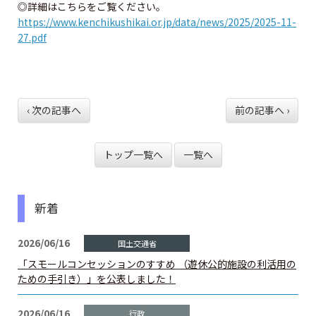
資格試験情報
◎詳細はこちらをご覧ください。
https://www.kenchikushikai.or.jp/data/news/2025/2025-11-
27.pdf
⼀級建築⼠試験について
ニ級・⽊造建築⼠試験について
資格の諸手続
‹ 次の記事へ
前の記事へ ›
一級建築士の諸手続
トップ一覧へ
一覧へ
二級・木造建築士の諸手続
新着
二級・木造免許の各手続
2026/06/16
二級・木造の名簿の閲覧と登録
「スモールコンセッションのすすめ （遊休公的施設の利活用の
ための手引き）」を公表しました！
法定講習
2026/06/16