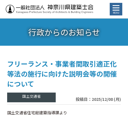
⾏政からのお知らせ
お知らせ
トピックス
講習会・イベント
フリーランス・事業者間取引適正化
等法の施行に向けた説明会等の開催
⾏政からのお知らせ
について
カレンダー
投稿日：2025/12/08 (月)
建築士／建築士を目指す方へ
国土交通省住宅局建築指導課より