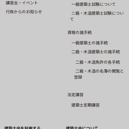
講習会・イベント
⼀級建築⼠試験について
CPD制度
⾏政からのお知らせ
ニ級・⽊造建築⼠試験につい
て
専攻建築士制度
資格の諸手続
会員専用
一級建築士の諸手続
会報誌SALON
二級・木造建築士の諸手続
二級・木造免許の各手続
建築士業務に関する賠償責任保険
二級・木造の名簿の閲覧と
登録
建築⼠会について
法定講習
会長挨拶
建築士定期講習
概要
建築士会を利用する
建築⼠会について