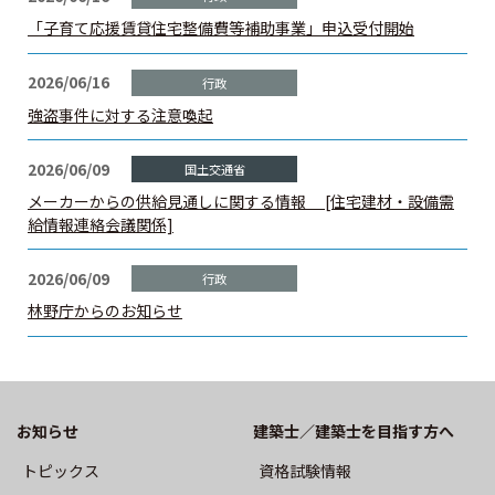
建築士定期講習
「子育て応援賃貸住宅整備費等補助事業」申込受付開始
2026/06/16
建築士会を利用する
強盗事件に対する注意喚起
書籍等の購⼊
2026/06/09
メーカーからの供給見通しに関する情報 [住宅建材・設備需
⽀部・委員会
給情報連絡会議関係]
関連団体
2026/06/09
林野庁からのお知らせ
賛助・特別会員
建築士を探そう
お知らせ
建築士／建築士を目指す方へ
カレンダー
トピックス
資格試験情報