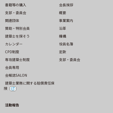
事業案内
書籍等の購⼊
会長挨拶
⽀部・委員会
概要
沿革
関連団体
事業案内
賛助・特別会員
沿革
機構
建築士を探そう
機構
役員名簿
カレンダー
役員名簿
CPD制度
定款
定款
専攻建築士制度
⽀部・委員会
会員専用
⽀部・委員会
会報誌SALON
建築士業務に関する賠償責任保
険
活動報告
活動報告
トップ