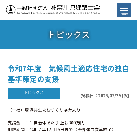
トピックス
お知らせ
トピックス
講習会・イベント
令和7年度 気候風土適応住宅の独自
基準策定の支援
⾏政からのお知らせ
投稿日：2025/07/29 (火)
カレンダー
（一社）環境共生まちづくり協会より
建築士／建築士を目指す方へ
支援金 ：１自治体あたり 上限300万円
申請期間：令和７年12月15日まで（予算達成次第終了）