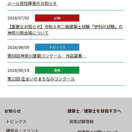
メール受信障害のお知らせ
建築士定期講習
2026/07/02
建築士会を利用する
【重要なお知らせ】令和８年二級建築士試験「学科の試験」の
神奈川県会場について
書籍等の購⼊
2026/06/09
第68回神奈川建築コンクール‐作品募集‐
⽀部・委員会
2026/05/19
関連団体
第22回 住まいのまちなみコンクール
賛助・特別会員
建築士を探そう
お知らせ
建築士／建築士を目指す方へ
カレンダー
トピックス
資格試験情報
講習会・イベント
⼀級建築⼠試験について