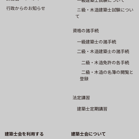
CPD制度
⾏政からのお知らせ
ニ級・⽊造建築⼠試験につい
て
専攻建築士制度
資格の諸手続
会員専用
一級建築士の諸手続
二級・木造建築士の諸手続
会報誌SALON
二級・木造免許の各手続
建築士業務に関する賠償責任保険
二級・木造の名簿の閲覧と
登録
建築⼠会について
法定講習
建築士定期講習
会長挨拶
概要
建築士会を利用する
建築⼠会について