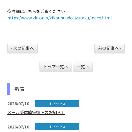
資格試験情報
◎詳細はこちらをご覧ください
⼀級建築⼠試験について
https://www.kkj.or.jp/kikouhuudo-jyutaku/index.html
ニ級・⽊造建築⼠試験について
資格の諸手続
‹ 次の記事へ
前の記事へ ›
一級建築士の諸手続
トップ一覧へ
一覧へ
二級・木造建築士の諸手続
新着
二級・木造免許の各手続
2026/07/10
二級・木造の名簿の閲覧と登録
メール受信障害復旧のお知らせ
法定講習
2026/07/10