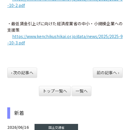
資格試験情報
-10-2.pdf
⼀級建築⼠試験について
・最低賃金引上げに向けた経済産業省の中小・小規模企業への
支援策
ニ級・⽊造建築⼠試験について
https://www.kenchikushikai.or.jp/data/news/2025/2025-9
-10-3.pdf
資格の諸手続
一級建築士の諸手続
‹ 次の記事へ
前の記事へ ›
二級・木造建築士の諸手続
二級・木造免許の各手続
トップ一覧へ
一覧へ
二級・木造の名簿の閲覧と登録
新着
法定講習
2026/06/16