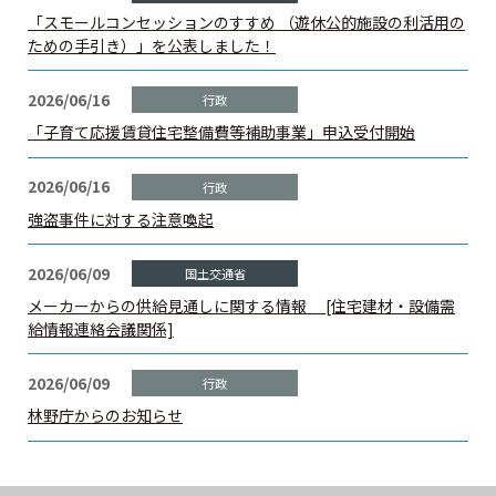
建築士定期講習
「スモールコンセッションのすすめ （遊休公的施設の利活用の
ための手引き）」を公表しました！
建築士会を利用する
2026/06/16
「子育て応援賃貸住宅整備費等補助事業」申込受付開始
書籍等の購⼊
2026/06/16
⽀部・委員会
強盗事件に対する注意喚起
2026/06/09
関連団体
メーカーからの供給見通しに関する情報 [住宅建材・設備需
給情報連絡会議関係]
賛助・特別会員
2026/06/09
建築士を探そう
林野庁からのお知らせ
カレンダー