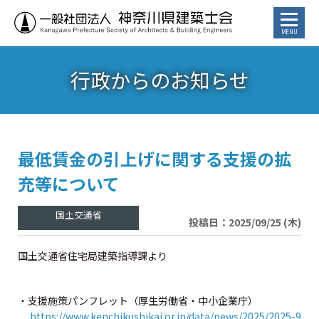
⾏政からのお知らせ
お知らせ
トピックス
講習会・イベント
最低賃金の引上げに関する支援の拡
充等について
⾏政からのお知らせ
投稿日：2025/09/25 (木)
カレンダー
国土交通省住宅局建築指導課より
建築士／建築士を目指す方へ
・支援施策パンフレット（厚生労働省・中小企業庁）
https://www.kenchikushikai.or.jp/data/news/2025/2025-9