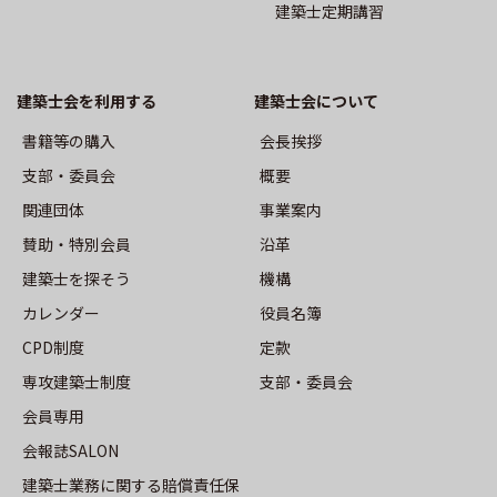
建築士定期講習
事業案内
沿革
建築士会を利用する
建築⼠会について
機構
書籍等の購⼊
会長挨拶
⽀部・委員会
概要
役員名簿
関連団体
事業案内
賛助・特別会員
沿革
定款
建築士を探そう
機構
⽀部・委員会
カレンダー
役員名簿
CPD制度
定款
専攻建築士制度
⽀部・委員会
活動報告
会員専用
会報誌SALON
トップ
建築士業務に関する賠償責任保