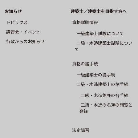
CPD制度
お知らせ
建築士／建築士を目指す方へ
専攻建築士制度
トピックス
資格試験情報
講習会・イベント
⼀級建築⼠試験について
会員専用
⾏政からのお知らせ
ニ級・⽊造建築⼠試験につい
て
会報誌SALON
資格の諸手続
建築士業務に関する賠償責任保険
一級建築士の諸手続
二級・木造建築士の諸手続
建築⼠会について
二級・木造免許の各手続
二級・木造の名簿の閲覧と
会長挨拶
登録
概要
法定講習